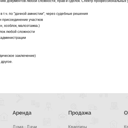
нию документов любой сложности, прав и сделок. Спектр профессиональных у
 т.ч. по "дачной амнистии", через судебные решения
и присоединение участков
н, хозблок, малоэтажка.)
елок любой сложности
у администрации
дическое заключение)
 другое.
Аренда
Продажа
О
Дома - Дачи
Квартиры
К