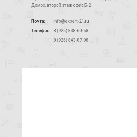
Домос, второй этаж офис Б-2
Почта:
info@expert-21.ru
Телефон:
8 (925) 838-60-68
8 (926) 843-87-08
Эксперт
Недвижимость