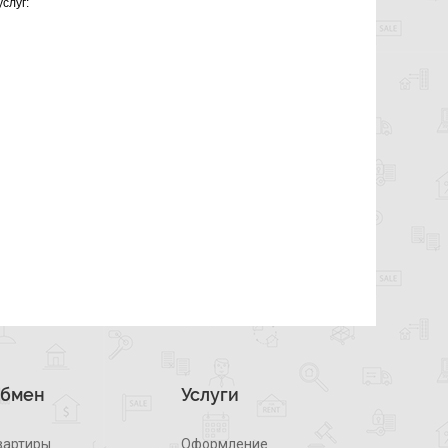
слуг:
бмен
Услуги
вартиры
Оформление