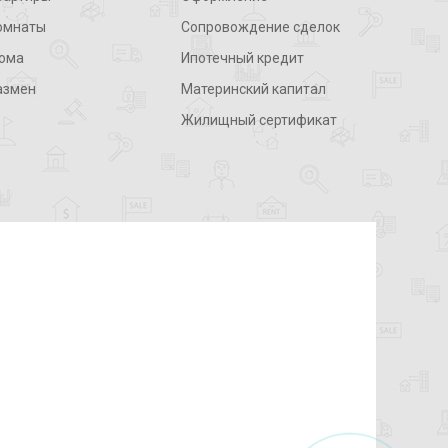
омнаты
Сопровождение сделок
ома
Ипотечный кредит
азмен
Материнский капитал
Жилищный сертификат